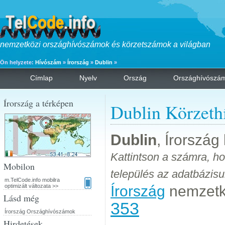
nemzetközi országhívószámok és körzetszámok a világban
Ön helyzete:
Hívószám
»
Írország
»
Dublin
»
Címlap
Nyelv
Ország
Országhívószá
Írország a térképen
Dublin Körzet
Dublin
, Írorszá
Kattintson a számra, 
Mobilon
település az adatbázis
m.TelCode.info mobilra
optimizált változata >>
Írország
nemzetkö
Lásd még
353
Írország Országhívószámok
Hirdetések