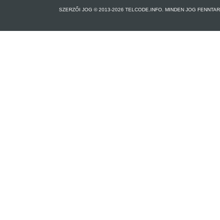
SZERZŐI JOG © 2013-2026 TELCODE.INFO. MINDEN JOG FENNTA