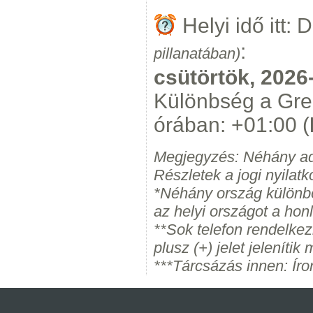
Helyi idő itt: 
:
pillanatában)
csütörtök, 2026
Különbség a Gre
órában: +01:00 (
Megjegyzés: Néhány ad
Részletek a jogi nyilatk
*Néhány ország különbö
az helyi országot a hon
**Sok telefon rendelke
plusz (+) jelet jelenítik
***Tárcsázás innen: Ír