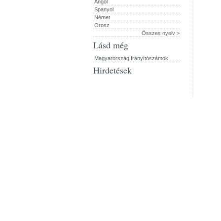
Angol
Spanyol
Német
Orosz
Összes nyelv >
Lásd még
Magyarország Irányítószámok
Hirdetések