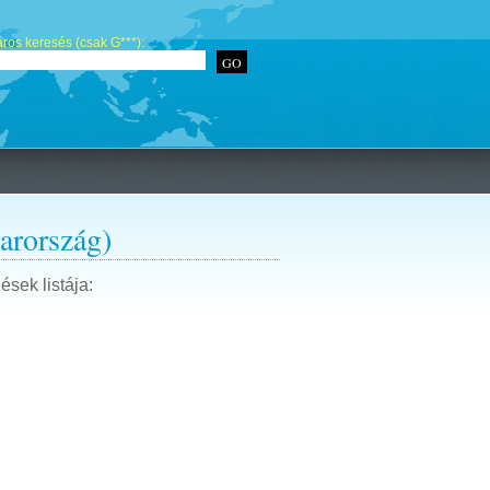
ros keresés (csak G***):
arország)
ések listája: