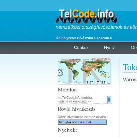
nemzetközi országhívószámok és kör
Ön helyzete:
Hívószám
»
Tokelau
»
Címlap
Nyelv
Or
Tok
Város
Mobilon
m.TelCode.info mobilra
optimizált változata >>
Rövid hivatkozás
Rövid hivatkozás erre az oldalra :
Nyelvek: