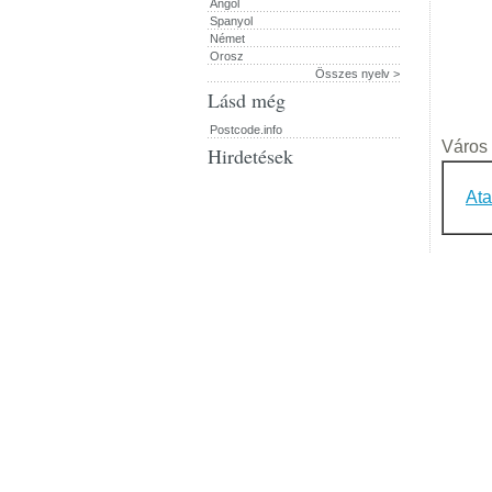
Angol
Spanyol
Német
Orosz
Összes nyelv >
Lásd még
Postcode.info
Város l
Hirdetések
Ata