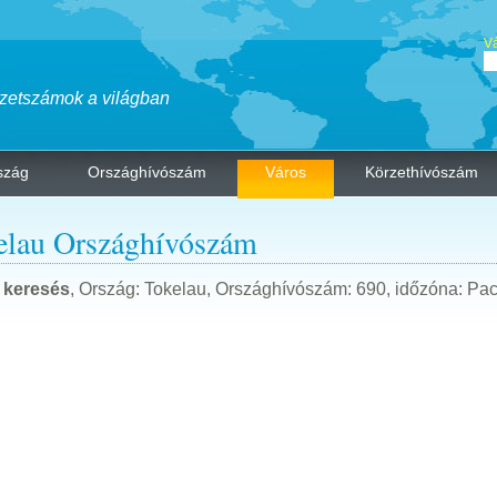
Vá
zetszámok a világban
szág
Országhívószám
Város
Körzethívószám
elau Országhívószám
 keresés
, Ország: Tokelau, Országhívószám: 690, időzóna: Pac